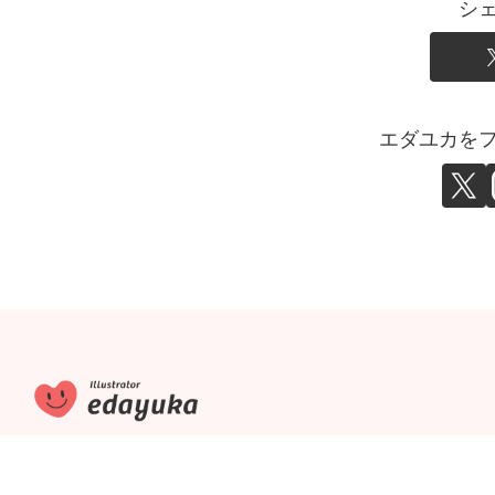
シ
エダユカを