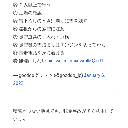
③ ２人以上で行う
④ 足場の確認
⑤ 雪下ろしのときは周りに雪を残す
⑥ 屋根からの落雪に注意
⑦ 除雪道具の手入れ・点検
⑧ 除雪機の雪詰まりはエンジンを切ってから
⑨ 携帯電話を身に着ける
⑩ 無理はしない
pic.twitter.com/uwmIMQxxt1
— gooddoグッドゥ (@gooddo_jp)
January 6,
2022
積雪が少ない地域でも、転倒事故が多く発生して
います