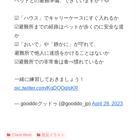
ペットとの避難準備、できていますか？🐶
☑「ハウス」でキャリーケースにすぐ入れるか
☑避難所までの経路はペットが歩くのに安全な道
か
☑「おいで」や「静かに」が守れて、
避難所で他人に迷惑をかけることはないか
☑避難所での非常食は食べ慣れているか
一緒に練習しておきましょう！
pic.twitter.com/KgDQOqIsKR
— gooddoグッドゥ (@gooddo_jp)
April 28, 2023
Client Work
防災イラスト