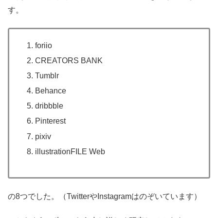
す。
foriio
CREATORS BANK
Tumblr
Behance
dribbble
Pinterest
pixiv
illustrationFILE Web
の8つでした。（TwitterやInstagramはのぞいています）