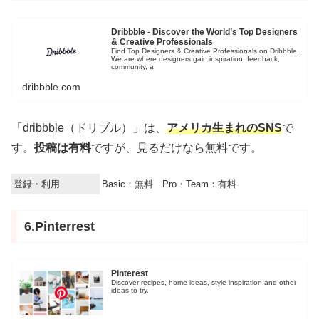
Dribbble - Discover the World’s Top Designers
& Creative Professionals
Find Top Designers & Creative Professionals on Dribbble.
We are where designers gain inspiration, feedback,
community, a
dribbble.com
「dribbble（ドリブル）」は、
アメリカ生まれのSNS
で
す。
投稿は有料
ですが、見るだけなら無料です。
登録・利用
Basic：無料 Pro・Team：有料
6.Pinterrest
Pinterest
Discover recipes, home ideas, style inspiration and other
ideas to try.