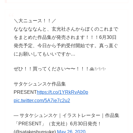
＼大ニュース！！／
なななななんと、玄光社さんからぼくのこれまで
をまとめた作品集が発売されます！！！6月30日
発売予定、今日から予約受付開始です。真っ直ぐ
にお願いしてもいいですか…
ぜひ！！買ってください〜〜！！！🙏✨✨✨
サタケシュンスケ作品集
PRESENT
https://t.co/1YRkRvAb0p
pic.twitter.com/5A7ie7c2u2
— サタケシュンスケ｜イラストレーター｜作品集
「PRESENT」（玄光社）6月30日発売！
(@satakeshunsuke)
May 26, 2020