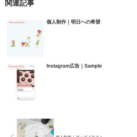
関連記事
個人制作｜明日への希望
Personal Work
Instagram広告｜Sample
Personal Work