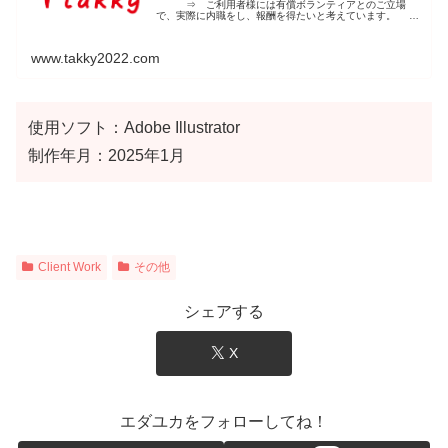
⇒ ご利用者様には有償ボランティアとのご立場
で、実際に内職をし、報酬を得たいと考えています。
「車いすの方は大丈夫？」 ⇒ もちろんです。その
方に合ったおしごとを提案いたします
www.takky2022.com
使用ソフト：Adobe Illustrator
制作年月：2025年1月
Client Work
その他
シェアする
X
エダユカをフォローしてね！